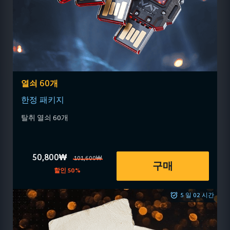
열쇠 60개
한정 패키지
탈취 열쇠 60개
50,800₩
101,600₩
구매
할인 50%
5 일 02 시간