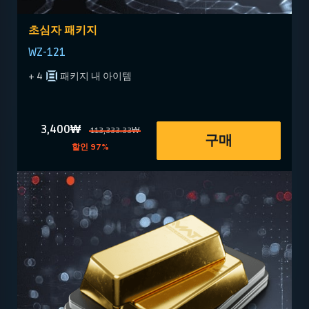
초심자 패키지
WZ-121
+ 4
패키지 내 아이템
3,400₩
113,333.33₩
구매
할인 97%