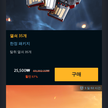
열쇠 35개
한정 패키지
탈취 열쇠 35개
25,500₩
59,302.33₩
구매
할인 57%
5 일 02 시간