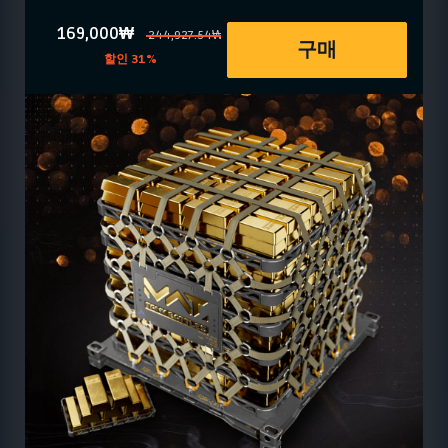
169,000₩
244,927.54₩
구매
할인 31%